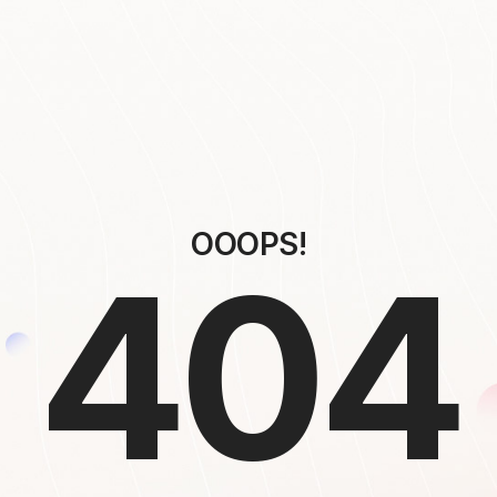
OOOPS!
404